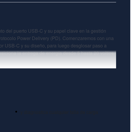
to del puerto USB-C y su papel clave en la gestión
protocolo Power Delivery (PD). Comenzaremos con una
ctor USB-C y su diseño, para luego desglosar paso a
iciona la entrega de energía desde 5 hasta 20 voltios.
mo el chip T2, el SMC y los procesadores M1 en la
 de voltaje. Además, estudiaremos cuántas fases de
 equipo, y cómo estas impactan en el encendido y el
enes desean dominar el comportamiento eléctrico de
y diagnostica cualquier falla de carga
mayor precisión fallas relacionadas con la