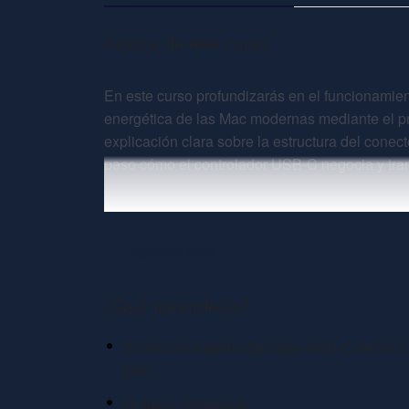
Acerca de este curso
En este curso profundizarás en el funcionamien
energética de las Mac modernas mediante el 
explicación clara sobre la estructura del cone
paso cómo el controlador USB-C negocia y trans
Analizaremos cómo intervienen componentes co
solicitud y validación de los distintos niveles
Mostrar más
potencia existen según la arquitectura de cada
funcionamiento general.
¿Qué aprenderás?
Una formación técnica imprescindible para qui
Domina el sistema de carga USB-C de 5V a
las Mac con puertos USB-C y diagnosticar con 
20V
alimentación.
en Macs modernos.