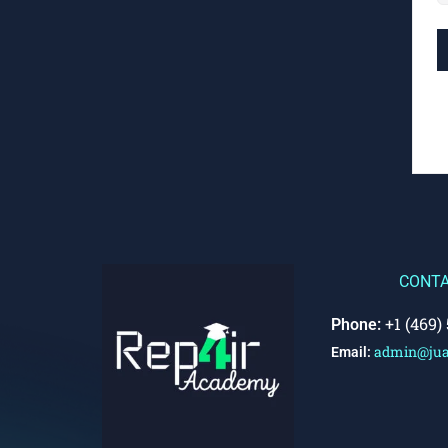
CONT
+1 (469)
Phone:
admin@jua
Email: